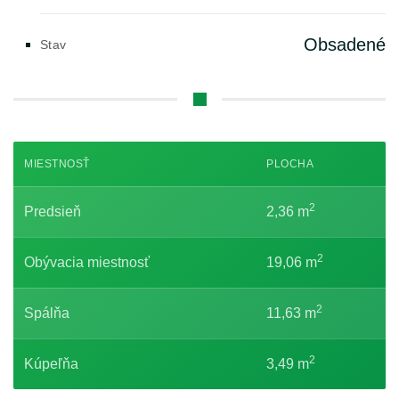
Obsadené
Stav
MIESTNOSŤ
PLOCHA
2
Predsieň
2,36 m
2
Obývacia miestnosť
19,06 m
2
Spálňa
11,63 m
2
Kúpeľňa
3,49 m