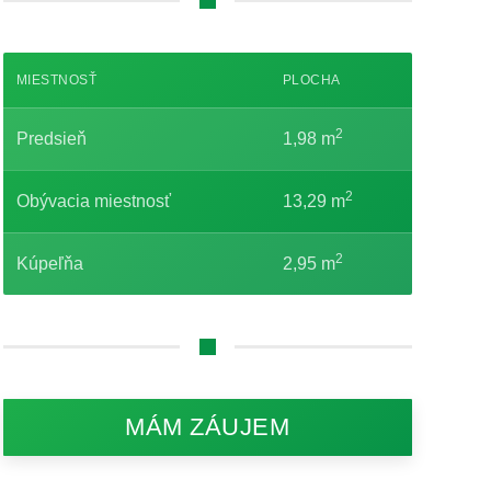
MIESTNOSŤ
PLOCHA
2
Predsieň
1,98 m
2
Obývacia miestnosť
13,29 m
2
Kúpeľňa
2,95 m
MÁM ZÁUJEM