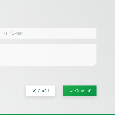
Zrušiť
Odoslať