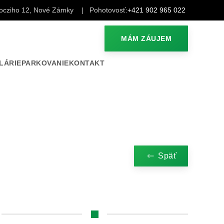
ocziho 12, Nové Zámky
| Pohotovosť:
+421 902 965 022
MÁM ZÁUJEM
LÁRIE
PARKOVANIE
KONTAKT
Späť