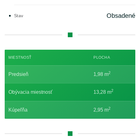
Obsadené
Stav
MIESTNOSŤ
PLOCHA
2
Predsieň
1,98 m
2
Obývacia miestnosť
13,28 m
2
Kúpeľňa
2,95 m