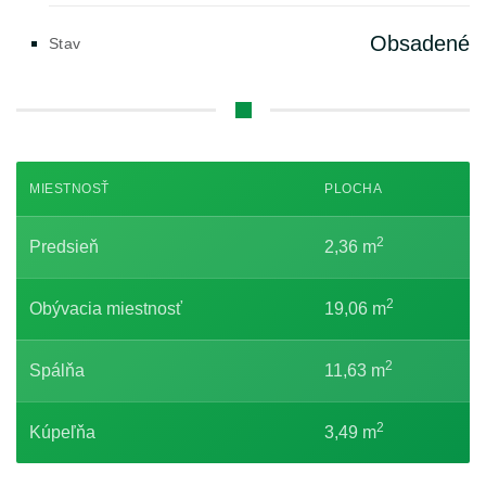
Obsadené
Stav
MIESTNOSŤ
PLOCHA
2
Predsieň
2,36 m
2
Obývacia miestnosť
19,06 m
2
Spálňa
11,63 m
2
Kúpeľňa
3,49 m