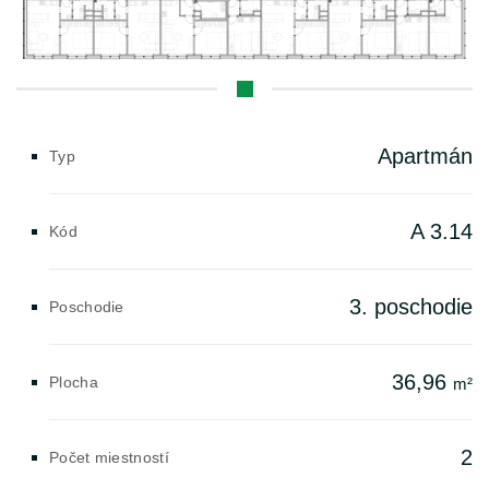
Apartmán
Typ
A 3.14
Kód
3. poschodie
Poschodie
36,96
Plocha
m²
2
Počet miestností