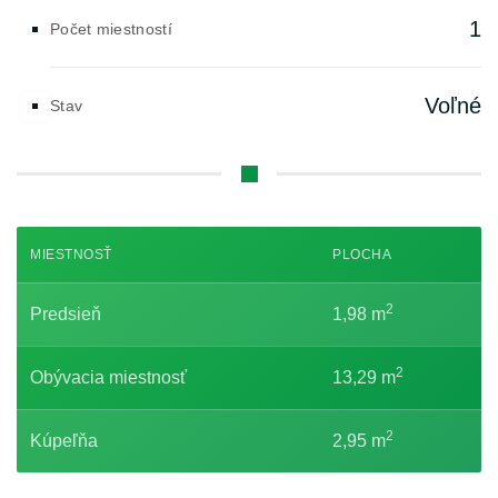
1
Počet miestností
Voľné
Stav
MIESTNOSŤ
PLOCHA
2
Predsieň
1,98 m
2
Obývacia miestnosť
13,29 m
2
Kúpeľňa
2,95 m