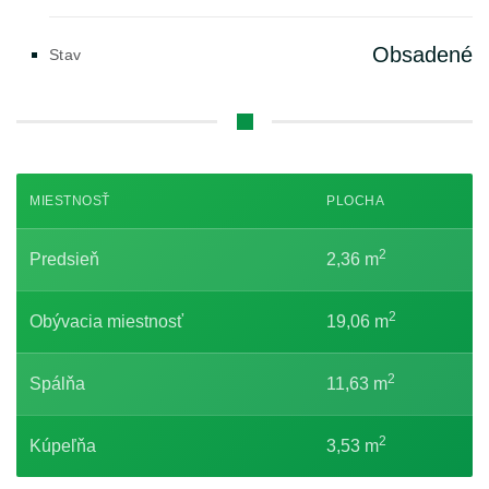
Obsadené
Stav
MIESTNOSŤ
PLOCHA
2
Predsieň
2,36 m
2
Obývacia miestnosť
19,06 m
2
Spálňa
11,63 m
2
Kúpeľňa
3,53 m