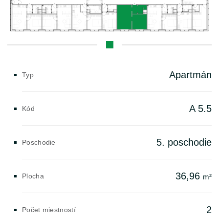
Apartmán
Typ
A 5.5
Kód
5. poschodie
Poschodie
36,96
Plocha
m²
2
Počet miestností