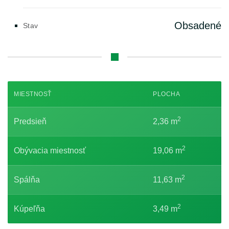
Obsadené
Stav
MIESTNOSŤ
PLOCHA
2
Predsieň
2,36 m
2
Obývacia miestnosť
19,06 m
2
Spálňa
11,63 m
2
Kúpeľňa
3,49 m