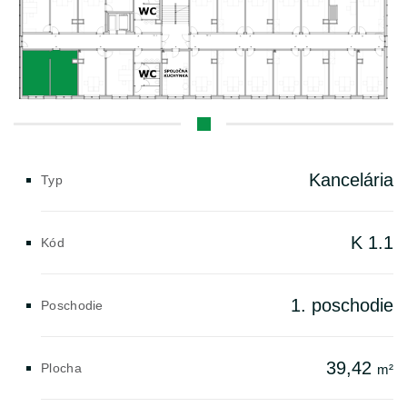
Kancelária
Typ
K 1.1
Kód
1. poschodie
Poschodie
39,42
Plocha
m²